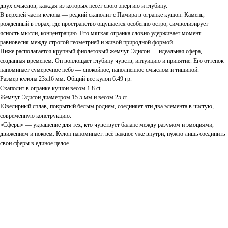
двух смыслов, каждая из которых несёт свою энергию и глубину.
В верхней части кулона — редкий скаполит с Памира в огранке кушон. Камень,
рождённый в горах, где пространство ощущается особенно остро, символизирует
ясность мысли, концентрацию. Его мягкая огранка словно удерживает момент
равновесия между строгой геометрией и живой природной формой.
Ниже располагается крупный фиолетовый жемчуг Эдисон — идеальная сфера,
созданная временем. Он воплощает глубину чувств, интуицию и принятие. Его оттенок
напоминает сумеречное небо — спокойное, наполненное смыслом и тишиной.
Размер кулона 23х16 мм. Общий вес кулон 6.49 гр.
Скаполит в огранке кушон весом 1.8 ct
Жемчуг Эдисон диаметром 15.5 мм и весом 25 ct
Ювелирный сплав, покрытый белым родием, соединяет эти два элемента в чистую,
современную конструкцию.
«Сферы» — украшение для тех, кто чувствует баланс между разумом и эмоциями,
движением и покоем. Кулон напоминает: всё важное уже внутри, нужно лишь соединить
свои сферы в единое целое.