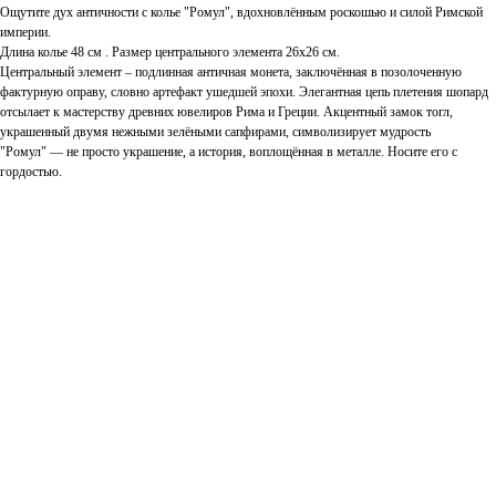
Ощутите дух античности с колье "Ромул", вдохновлённым роскошью и силой Римской
империи.
Длина колье 48 см . Размер центрального элемента 26х26 см.
Центральный элемент – подлинная античная монета, заключённая в позолоченную
фактурную оправу, словно артефакт ушедшей эпохи. Элегантная цепь плетения шопард
отсылает к мастерству древних ювелиров Рима и Греции. Акцентный замок тогл,
украшенный двумя нежными зелёными сапфирами, символизирует мудрость
"Ромул" — не просто украшение, а история, воплощённая в металле. Носите его с
гордостью.