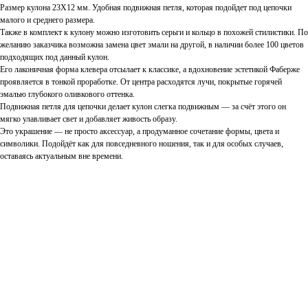
Размер кулона 23Х12 мм. Удобная подвижная петля, которая подойдет под цепочки
малого и среднего размера.
Также в комплект к кулону можно изготовить серьги и кольцо в похожей стилистики. По
желанию заказчика возможна замена цвет эмали на другой, в наличии более 100 цветов
подходящих под данный кулон.
Его лаконичная форма клевера отсылает к классике, а вдохновение эстетикой Фаберже
проявляется в тонкой проработке. От центра расходятся лучи, покрытые горячей
эмалью глубокого оливкового оттенка.
Подвижная петля для цепочки делает кулон слегка подвижным — за счёт этого он
мягко улавливает свет и добавляет живость образу.
Это украшение — не просто аксессуар, а продуманное сочетание формы, цвета и
символики. Подойдёт как для повседневного ношения, так и для особых случаев,
оставаясь актуальным вне времени.