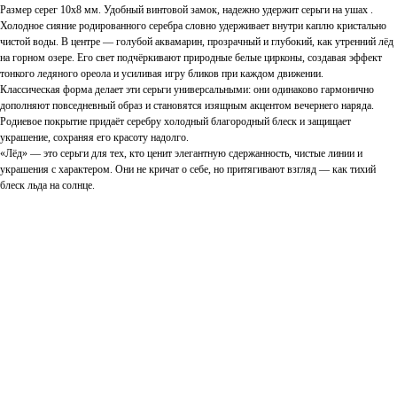
Размер серег 10х8 мм. Удобный винтовой замок, надежно удержит серьги на ушах .
Холодное сияние родированного серебра словно удерживает внутри каплю кристально
чистой воды. В центре — голубой аквамарин, прозрачный и глубокий, как утренний лёд
на горном озере. Его свет подчёркивают природные белые цирконы, создавая эффект
тонкого ледяного ореола и усиливая игру бликов при каждом движении.
Классическая форма делает эти серьги универсальными: они одинаково гармонично
дополняют повседневный образ и становятся изящным акцентом вечернего наряда.
Родиевое покрытие придаёт серебру холодный благородный блеск и защищает
украшение, сохраняя его красоту надолго.
«Лёд» — это серьги для тех, кто ценит элегантную сдержанность, чистые линии и
украшения с характером. Они не кричат о себе, но притягивают взгляд — как тихий
блеск льда на солнце.